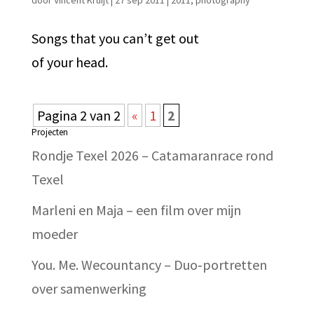
door
Vincent Kruijt
|
27 sep 2011
|
2011
,
photography
Songs that you can’t get out
of your head.
Pagina 2 van 2
«
1
2
Projecten
Rondje Texel 2026 – Catamaranrace rond
Texel
Marleni en Maja – een film over mijn
moeder
You. Me. Wecountancy – Duo‑portretten
over samenwerking