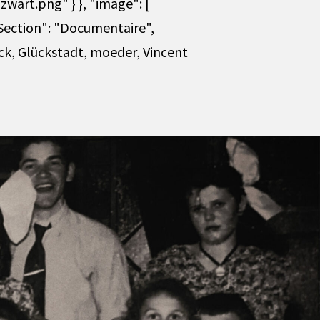
wart.png" } }, "image": [
eSection": "Documentaire",
ck, Glückstadt, moeder, Vincent