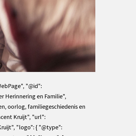
WebPage", "@id":
er Herinnering en Familie",
n, oorlog, familiegeschiedenis en
ent Kruijt", "url":
ruijt", "logo": { "@type":