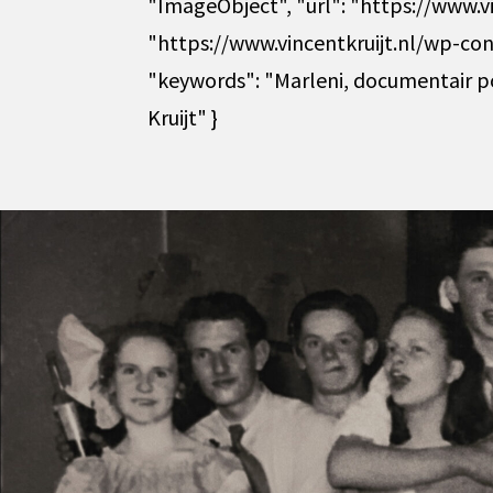
"ImageObject", "url": "https://www.v
"https://www.vincentkruijt.nl/wp-con
"keywords": "Marleni, documentair po
Kruijt" }