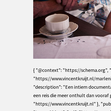
{ "@context": "https://schema.org", 
"https://www.vincentkruijt.nl/marleni
"description": "Een intiem documenta
een reis die meer onthult dan vooraf g
"https://www.vincentkruijt.nl" }, "pub