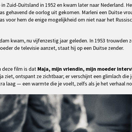
in Zuid‑Duitsland in 1952 en kwam later naar Nederland. Het
as gehavend de oorlog uit gekomen. Marleni een Duitse vrou
as voor hem de enige mogelijkheid om niet naar het Russisc
am kwam, nu vijfenzestig jaar geleden. In 1953 trouwden z
moeder de televisie aanzet, staat hij op een Duitse zender.
n deze film is dat
Maja, mijn vriendin, mijn moeder inter
iet, ontspant ze zichtbaar; er verschijnt een glimlach die je
ra laag — een warmte die je voelt, zelfs als je het verhaal no