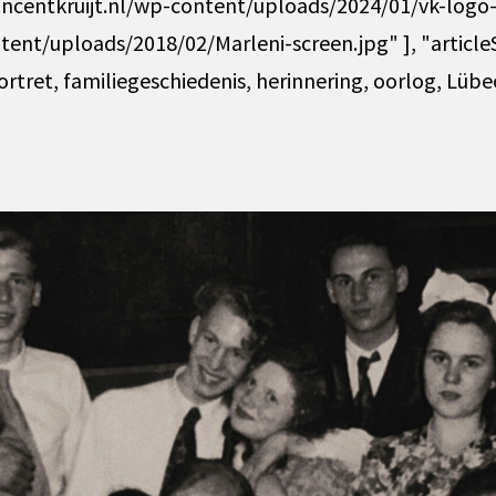
incentkruijt.nl/wp-content/uploads/2024/01/vk-logo-z
tent/uploads/2018/02/Marleni-screen.jpg" ], "articl
rtret, familiegeschiedenis, herinnering, oorlog, Lübe