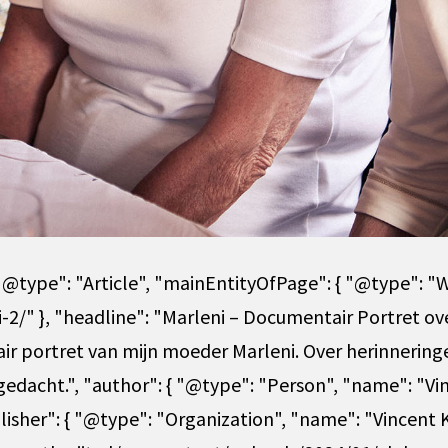
"@type": "Article", "mainEntityOfPage": { "@type": "
-2/" }, "headline": "Marleni – Documentair Portret ov
ir portret van mijn moeder Marleni. Over herinneringe
edacht.", "author": { "@type": "Person", "name": "Vinc
lisher": { "@type": "Organization", "name": "Vincent K