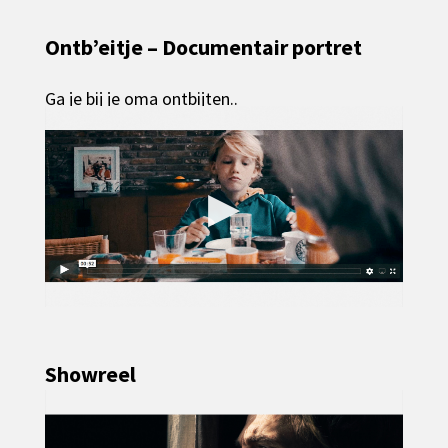
Ontb’eitje – Documentair portret
Ga je bij je oma ontbijten..
▶
Showreel